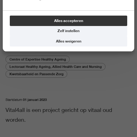
Onderzoeksproject
Alles accepteren
Vital4all
Zelf instellen
Alles weigeren
Centre of Expertise Healthy Ageing
Lectoraat Healthy Ageing, Allied Health Care and Nursing
Kwetsbaarheid en Passende Zorg
01 januari 2023
Startdatum
Vital4all is een project gericht op vitaal oud
worden.