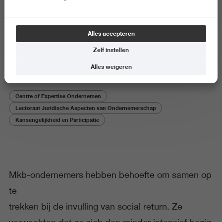
Onderzoeksproject
Alles accepteren
Arbeidspools door ondernemers
Zelf instellen
Alles weigeren
Centre of Expertise Ondernemen
Lectoraat Juridische Aspecten van Ondernemerschap
Kansengelijkheid en Participatie
Mkb-ondernemers hebben behoefte om samen op
te
trekken bij de invulling van social return. Ze