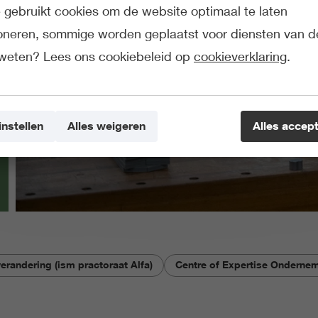
gebruikt cookies om de website optimaal te laten
ioneren, sommige worden geplaatst voor diensten van d
weten? Lees ons cookiebeleid op
cookieverklaring
.
instellen
Alles weigeren
Alles accep
erandering (ism practoraat Alfa)
Centre of Expertise Onderne