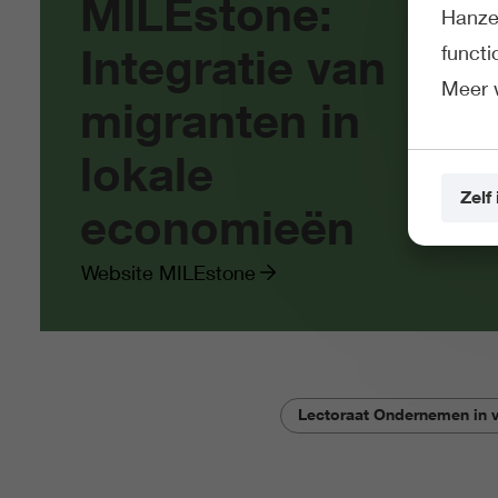
MILEstone:
Hanze 
Integratie van
funct
Meer 
migranten in
lokale
Zelf 
economieën
Website MILEstone
Lectoraat Ondernemen in v