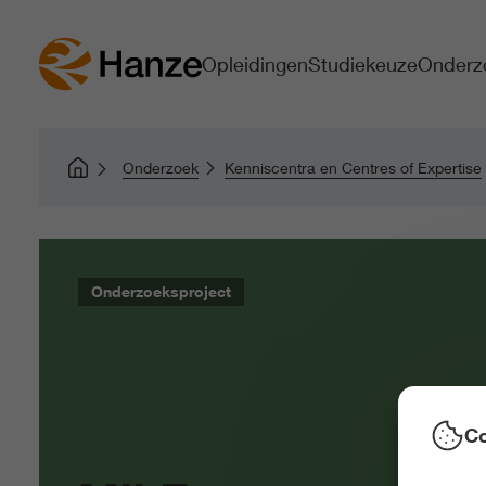
Opleidingen
Studiekeuze
Onderz
Onderzoek
Kenniscentra en Centres of Expertise
Onderzoeksproject
Co