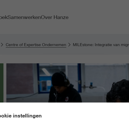
oek
Samenwerken
Over Hanze
Centre of Expertise Ondernemen
MILEstone: Integratie van mig
okie instellingen