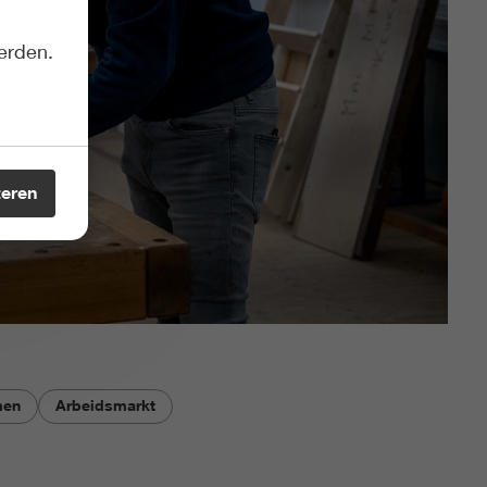
erden.
teren
men
Arbeidsmarkt