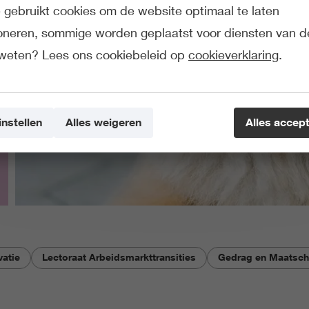
gebruikt cookies om de website optimaal te laten
ioneren, sommige worden geplaatst voor diensten van d
weten? Lees ons cookiebeleid op
cookieverklaring
.
instellen
Alles weigeren
Alles accep
atie
Lectoraat Arbeidsmarkttransities
Gedrag en Maatsch