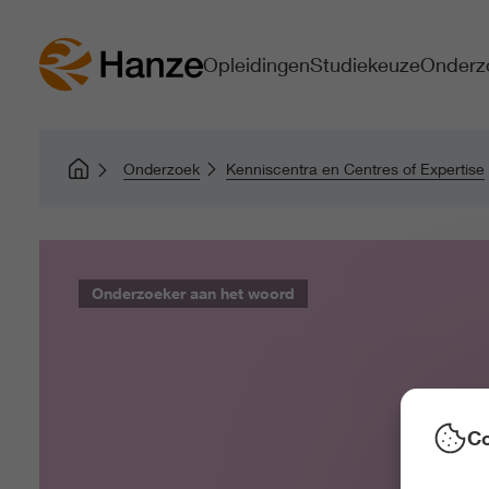
Opleidingen
Studiekeuze
Onderz
Onderzoek
Kenniscentra en Centres of Expertise
Onderzoeker aan het woord
Co