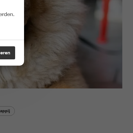
erden.
teren
appij