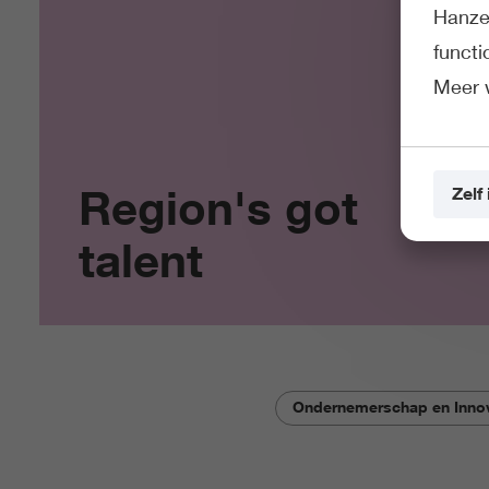
Hanze 
funct
Meer 
Region's got
Zelf 
talent
Ondernemerschap en Innov