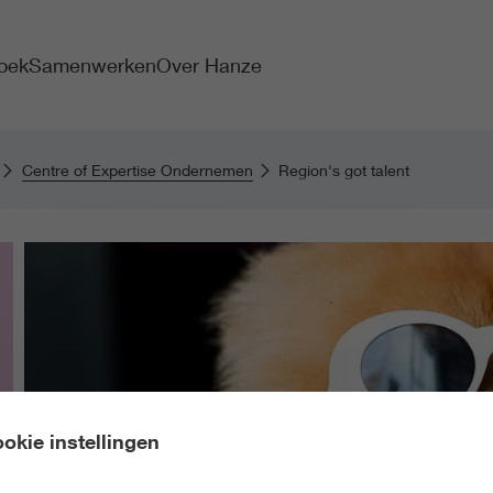
oek
Samenwerken
Over Hanze
Centre of Expertise Ondernemen
Region's got talent
okie instellingen