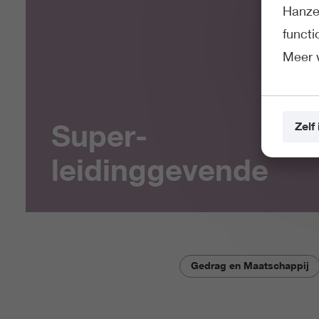
Hanze 
funct
Meer 
Super­
Zelf 
leidinggevende
Gedrag en Maatschappij