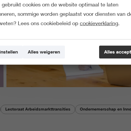
gebruikt cookies om de website optimaal te laten
ioneren, sommige worden geplaatst voor diensten van d
weten? Lees ons cookiebeleid op
cookieverklaring
.
instellen
Alles weigeren
Alles accep
Lectoraat Arbeidsmarkttransities
Ondernemerschap en Inno