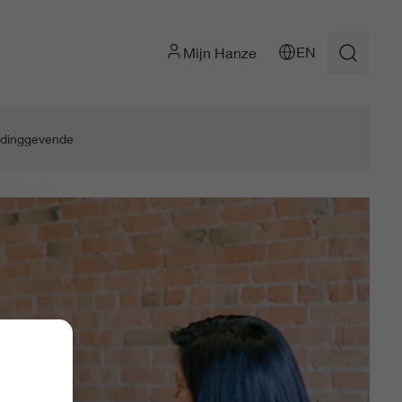
EN
Mijn Hanze
idinggevende