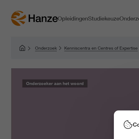
Opleidingen
Studiekeuze
Onderz
Onderzoek
Kenniscentra en Centres of Expertise
Onderzoeker aan het woord
Co