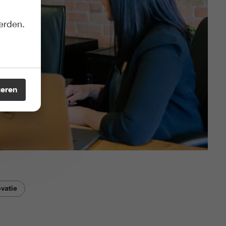
erden.
teren
vatie