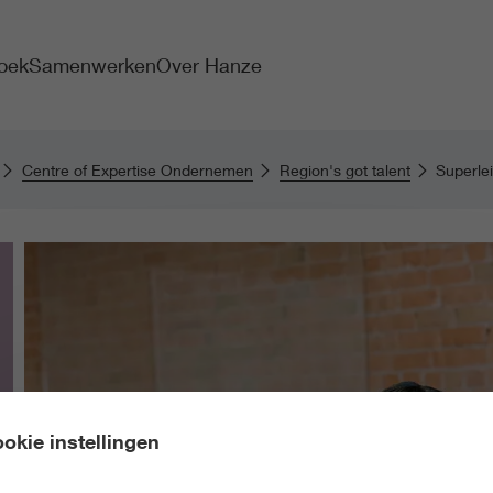
oek
Samenwerken
Over Hanze
Centre of Expertise Ondernemen
Region's got talent
Superle
okie instellingen