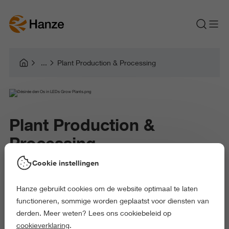
Plant Production & Processing
Plant Production &
Processing
Cookie instellingen
Het lectoraat Plant Production & Processing van
Hanze gebruikt cookies om de website optimaal te laten
het Kenniscentrum Biobased Economy onderzoekt
functioneren, sommige worden geplaatst voor diensten van
plantaardige inhoudsstoffen. Planten bieden ons
derden. Meer weten? Lees ons cookiebeleid op
cookieverklaring
.
enorm veel mogelijkheden. Zo kunnen we ze