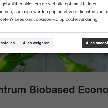
gebruikt cookies om de website optimaal te laten
ioneren, sommige worden geplaatst voor diensten van d
weten? Lees ons cookiebeleid op
cookieverklaring
.
instellen
Alles weigeren
Alles accep
ntrum Biobased Econ