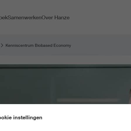
oek
Samenwerken
Over Hanze
Kenniscentrum Biobased Economy
okie instellingen