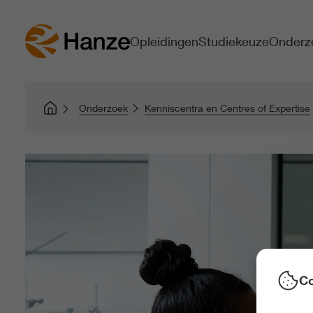
Opleidingen
Studiekeuze
Onderz
Onderzoek
Kenniscentra en Centres of Expertise
Co