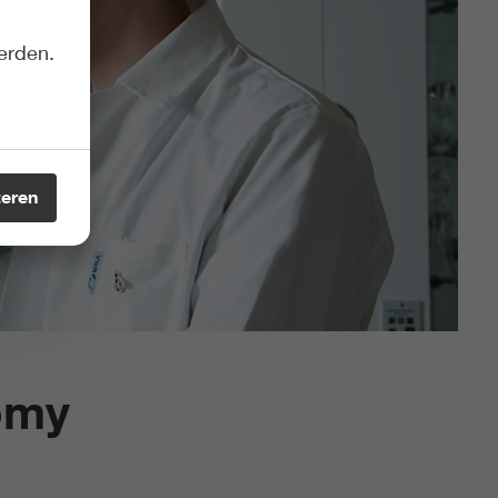
erden.
teren
omy