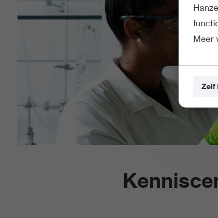
Hanze 
funct
Meer 
Zelf 
Kennisce