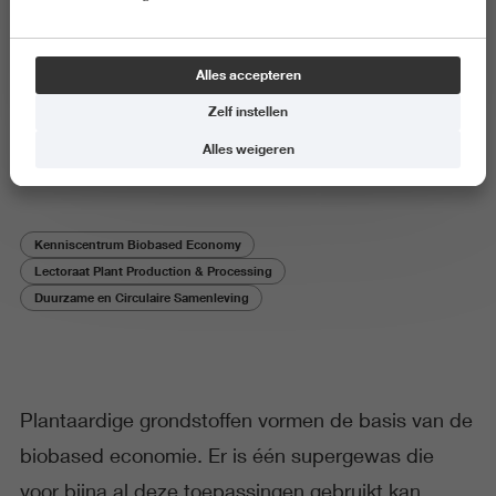
Onderzoeker aan het woord
Alles accepteren
Lupine: de superboon die bijna
Zelf instellen
alles kan
Alles weigeren
Kenniscentrum Biobased Economy
Lectoraat Plant Production & Processing
Duurzame en Circulaire Samenleving
Plantaardige grondstoffen vormen de basis van de
biobased economie. Er is één supergewas die
voor bijna al deze toepassingen gebruikt kan