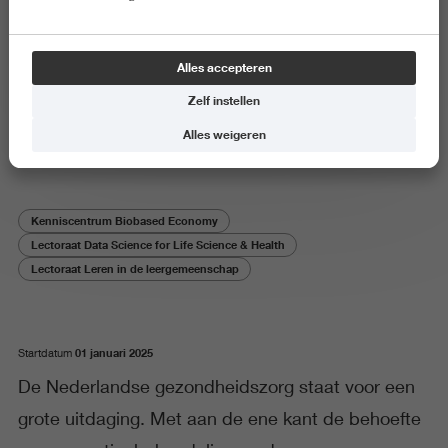
Onderzoeksproject
Alles accepteren
AI learning community voor de
Zelf instellen
zorgsector
Alles weigeren
Kenniscentrum Biobased Economy
Lectoraat Data Science for Life Science & Health
Lectoraat Leren in de leergemeenschap
01 januari 2025
Startdatum
De Nederlandse gezondheidszorg staat voor een
grote uitdaging. Met aan de ene kant de behoefte