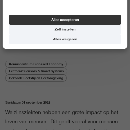
Onderzoeksproject
Alles accepteren
Slimme technologie voor een
Zelf instellen
gezonde leefstijl
Alles weigeren
Kenniscentrum Biobased Economy
Lectoraat Sensors & Smart Systems
Gezonde Leefstijl en Leefomgeving
01 september 2022
Startdatum
Welzijnsziekten hebben een grote impact op het
leven van mensen. Dit geldt vooral voor mensen