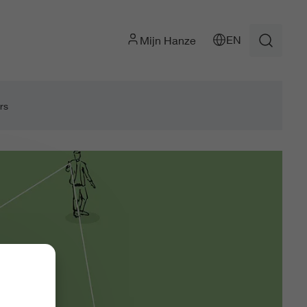
EN
Mijn Hanze
rs