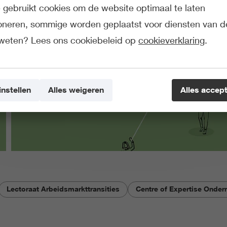
gebruikt cookies om de website optimaal te laten
ioneren, sommige worden geplaatst voor diensten van d
weten? Lees ons cookiebeleid op
cookieverklaring
.
instellen
Alles weigeren
Alles accep
Lectoraat Arbeidsmarkttransities
Centre of Expertise Onde