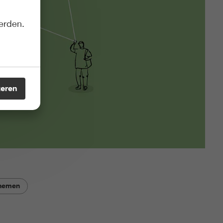
erden.
teren
rnemen