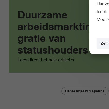
Hanze 
Duurzame
funct
Meer 
arbeidsmarktinte
gratie van
Zelf 
statushouders
Lees direct het hele artikel
Hanze Impact Magazine