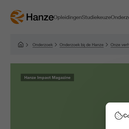
Opleidingen
Studiekeuze
Onderz
Onderzoek
Onderzoek bij de Hanze
Onze verh
Hanze Impact Magazine
Co