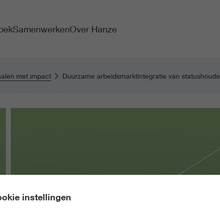
oek
Samenwerken
Over Hanze
alen met impact
Duurzame arbeidsmarktintegratie van statushoude
okie instellingen