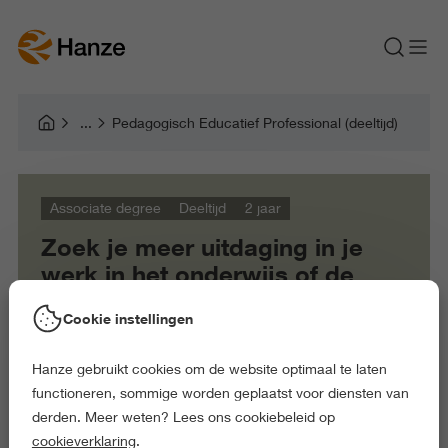
Pedagogisch Educatief Professional (deeltijd)
Associate degree
Deeltijd
2 jaar
Zoek je meer uitdaging in je
werk in het onderwijs of de
kinderopvang?
Cookie instellingen
Hanze gebruikt cookies om de website optimaal te laten
functioneren, sommige worden geplaatst voor diensten van
derden. Meer weten? Lees ons cookiebeleid op
cookieverklaring
.
Martine Dijk