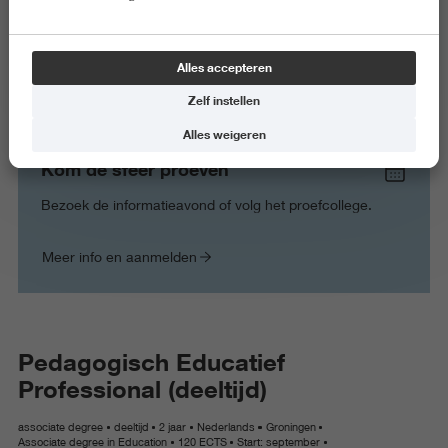
Programmamanager Ad Pedagogisch Educatief
Professional
Alles accepteren
+31505953531
Zelf instellen
m.dijk@pl.hanze.nl
Alles weigeren
Kom de sfeer proeven
Bezoek de informatieavond of volg het proefcollege.
Meer info en aanmelden
Pedagogisch Educatief
Professional (deeltijd)
associate degree
deeltijd
2 jaar
Nederlands
Groningen
Associate degree in Education
120 ECTS
Start: september