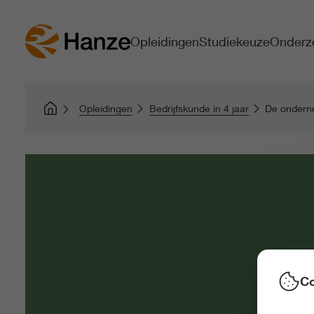
Opleidingen
Studiekeuze
Onderz
Opleidingen
Bedrijfskunde in 4 jaar
De onderne
Co