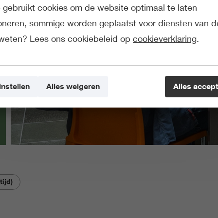
gebruikt cookies om de website optimaal te laten
ioneren, sommige worden geplaatst voor diensten van d
weten? Lees ons cookiebeleid op
cookieverklaring
.
instellen
Alles weigeren
Alles accep
tijd)