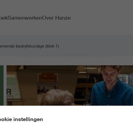
oek
Samenwerken
Over Hanze
mende bedrijfskundige (blok 1)
okie instellingen