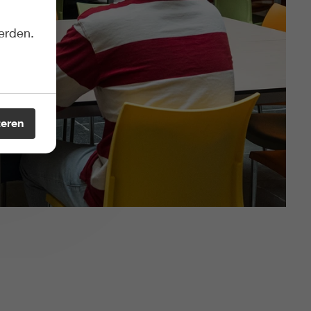
erden.
teren