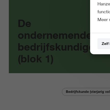
Hanze 
funct
Meer 
De
ondernemende
bedrijfskundige
Zelf 
(blok 1)
Bedrijfskunde (vierjarig vol