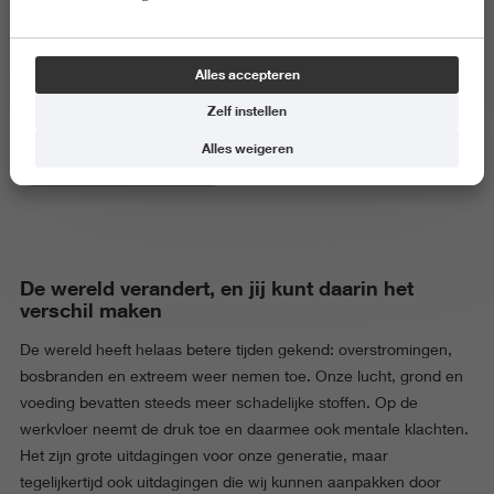
Duurzaam organiseren (blok 2)
Alles accepteren
Zelf instellen
Alles weigeren
Bedrijfskunde (vierjarig voltijd)
De wereld verandert, en jij kunt daarin het
verschil maken
De wereld heeft helaas betere tijden gekend: overstromingen,
bosbranden en extreem weer nemen toe. Onze lucht, grond en
voeding bevatten steeds meer schadelijke stoffen. Op de
werkvloer neemt de druk toe en daarmee ook mentale klachten.
Het zijn grote uitdagingen voor onze generatie, maar
tegelijkertijd ook uitdagingen die wij kunnen aanpakken door