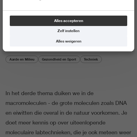
Thema
Alles accepteren
Thema 3 - Macromoleculen
Zelf instellen
Alles weigeren
Aarde en Milieu
Gezondheid en Sport
Techniek
In het derde thema duiken we in de
macromoleculen - de grote moleculen zoals DNA
en eiwitten die overal in de natuur voorkomen. Je
doet meer kennis op over uiteenlopende
moleculaire labtechnieken, die je ook meteen weer