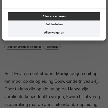
Student aan het woord
Alles accepteren
'Gooi jezelf in het diepe'
Zelf instellen
Alles weigeren
Built Environment (voltijd)
Techniek
Built Environment student Martijn begon ooit op
het mbo, op de opleiding Bouwkunde (niveau 4).
Door tijdens die opleiding op de Hanze zijn
verplichte keuzedeel te volgen, kwam hij al vroeg
in aanraking met de aansluitende hbo-opleiding.