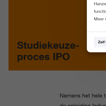
Hanze 
funct
Meer 
Studiekeuze­
Zelf 
proces IPO
Namens het hele t
de opleiding Indus