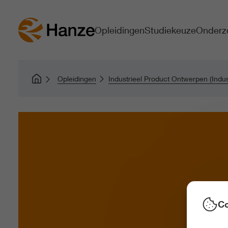
Opleidingen
Studiekeuze
Onderz
Opleidingen
Industrieel Product Ontwerpen (Indus
Co