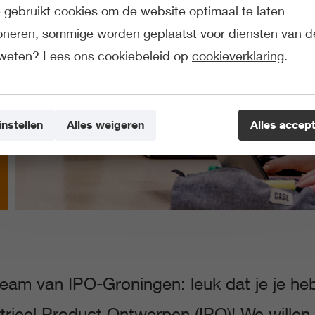
gebruikt cookies om de website optimaal te laten
ioneren, sommige worden geplaatst voor diensten van d
weten? Lees ons cookiebeleid op
cookieverklaring
.
instellen
Alles weigeren
Alles accep
eam van IPO-Groningen: leuk dat je je h
trieel Product Ontwerpen (IPO)! We willen