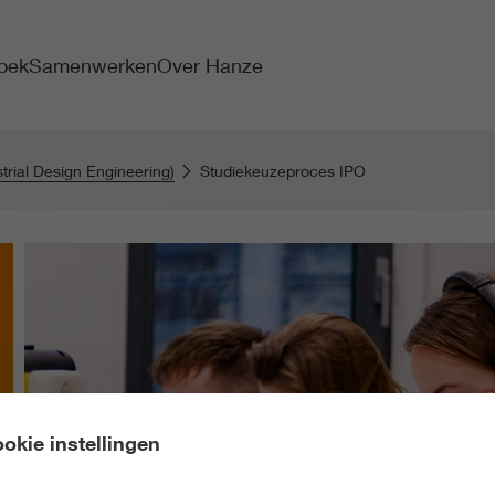
oek
Samenwerken
Over Hanze
trial Design Engineering)
Studiekeuzeproces IPO
okie instellingen