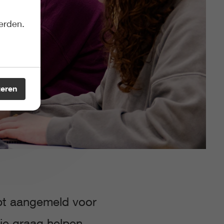
erden.
teren
ebt aangemeld voor
 je graag helpen