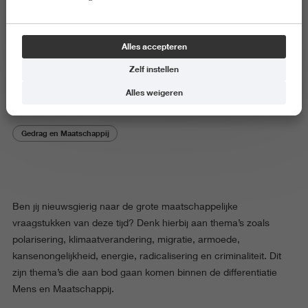
Vak
Alles accepteren
Mens en Maatschappij
Zelf instellen
Alles weigeren
Gedrag en Maatschappij
Ben jij nieuwsgierig naar de grote maatschappelijke
vraagstukken van deze tijd? Denk hierbij aan thema’s zoals
polarisering, klimaatverandering, migratie, armoede,
kansenongelijkheid, energie, radicalisering en criminaliteit. Dit
zijn thema’s die aan bod gaan komen binnen de differentiatie
Mens en Maatschappij.