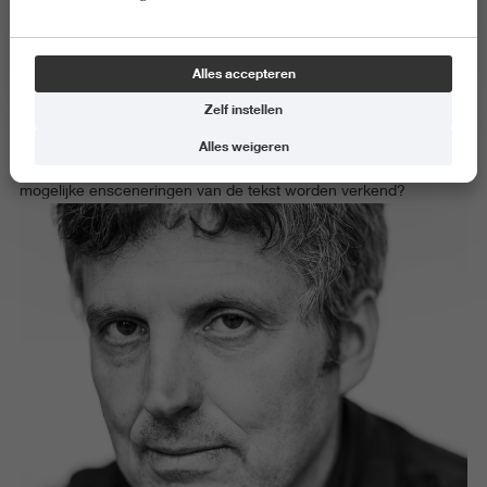
onderzoeker bij
Time Based Design
.
Michiel werkt aan een enscenering van ‘The Kiribati Notes’ van
Alles accepteren
de Noorse schrijver Tale Næss. Hoe kan deze theatertekst over
Zelf instellen
de eerste vluchtelingen van klimaatverandering studenten en
docent-onderzoekers van Academie Minerva en het Prins Claus
Alles weigeren
Conservatorium samenbrengen in een proces waarin de
mogelijke ensceneringen van de tekst worden verkend?