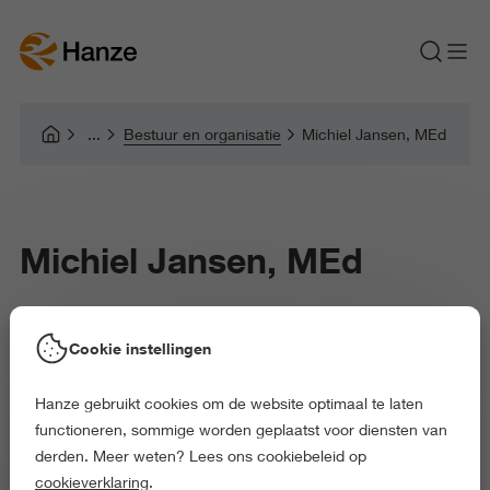
Bestuur en organisatie
Michiel Jansen, MEd
Michiel Jansen, MEd
Cookie instellingen
Michiel Jansen is theatermaker. Vanaf het prille begin tot 2009 is
hij verbonden aan theatercollectief ’t Barre Land in Utrecht. In
Hanze gebruikt cookies om de website optimaal te laten
2009 richt Jansen Overmorgenland op en maakt de succesvolle
functioneren, sommige worden geplaatst voor diensten van
voorstelling ‘Blaarkoppen’ in het Groningse landschap. Sinds
derden. Meer weten? Lees ons cookiebeleid op
2010 is hij verbonden aan Academie Minerva als docent
cookieverklaring
.