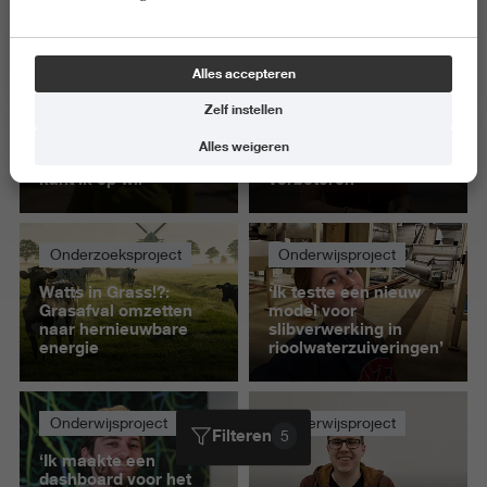
Alles wissen
Alles accepteren
Onderwijsproject
Onderwijsproject
Zelf instellen
'Door mijn
'Door het in de praktijk
afstudeerproject weet
te testen kon ik mijn
Alles weigeren
ik veel beter welke
product verder
kant ik op wil'
verbeteren'
Onderzoeksproject
Onderwijsproject
Watts in Grass!?:
‘Ik testte een nieuw
Grasafval omzetten
model voor
naar hernieuwbare
slibverwerking in
energie
rioolwaterzuiveringen’
Onderwijsproject
Onderwijsproject
Filteren
5
‘Ik maakte een
dashboard voor het