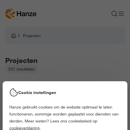
Projecten
Projecten
231 resultaten
Cookie instellingen
Hanze gebruikt cookies om de website optimaal te laten
Gekozen filters:
functioneren, sommige worden geplaatst voor diensten van
Taal en Communicatie
Aarde en Milieu
derden. Meer weten? Lees ons cookiebeleid op
Economie en Management
Gezondheid en Sport
cookieverklaring
.
Kunst en Cultuur