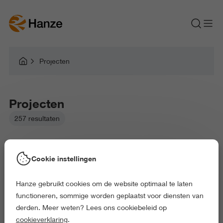
Projecten
Projecten
257 resultaten
Cookie instellingen
Hanze gebruikt cookies om de website optimaal te laten
Gekozen filters:
functioneren, sommige worden geplaatst voor diensten van
Aarde en Milieu
Onderwijs en Opvoeding
derden. Meer weten? Lees ons cookiebeleid op
Gezondheid en Sport
Gedrag en Maatschappij
cookieverklaring
.
Exact en Informatica
Techniek