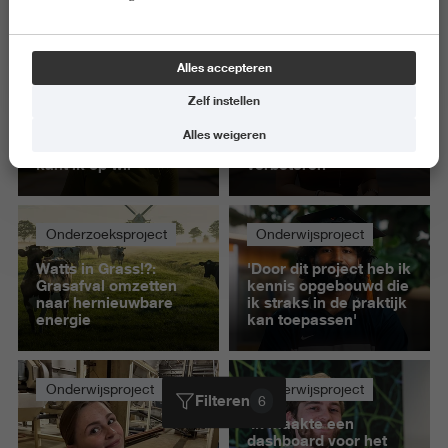
Alles wissen
Alles accepteren
Onderwijsproject
Onderwijsproject
Zelf instellen
'Door mijn
'Door het in de praktijk
afstudeerproject weet
te testen kon ik mijn
Alles weigeren
ik veel beter welke
product verder
kant ik op wil'
verbeteren'
Onderzoeksproject
Onderwijsproject
Watts in Grass!?:
'Door dit project heb ik
Grasafval omzetten
kennis opgebouwd die
naar hernieuwbare
ik straks in de praktijk
energie
kan toepassen'
Onderwijsproject
Onderwijsproject
Filteren
6
‘Ik maakte een
dashboard voor het