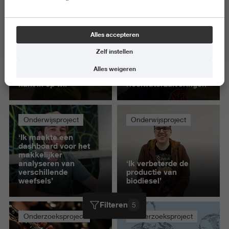
Alles wissen
Alles accepteren
Onderwijsproject
Onderwijsproject
Zelf instellen
'Door mijn
‘Ik testte een nieuw
afstudeerproject weet
model voor
Alles weigeren
ik veel beter welke
slibverwerking in
kant ik op wil'
rioolwaterzuiveringen’
Onderwijsproject
Onderwijsproject
‘Ik maakte een
dashboard voor het
makkelijker
analyseren van
‘Ik verbeterde de
verschillende
productie van
weefsels’
biodiesel’
Filteren
5
Onderzoeksproject
Onderzoeksproject