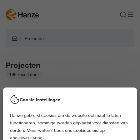
Projecten
Projecten
196 resultaten
Cookie instellingen
Hanze gebruikt cookies om de website optimaal te laten
Gekozen filters:
functioneren, sommige worden geplaatst voor diensten van
Onderwijs en Opvoeding
Recht en Bestuur
derden. Meer weten? Lees ons cookiebeleid op
Kunst en Cultuur
Gedrag en Maatschappij
cookieverklaring
.
Exact en Informatica