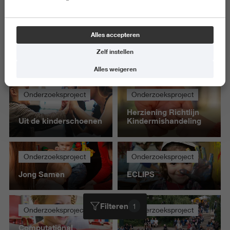
Onderzoeksproject
Onderzoeksproject
Positieve
Alles accepteren
partnerrelaties: de
basis van een sterk
Op naar Inclusief
Zelf instellen
gezin
Onderwijs
Alles weigeren
Onderzoeksproject
Onderzoeksproject
Herziening Richtlijn
Uit de kinderschoenen
Kindermishandeling
Onderzoeksproject
Onderzoeksproject
Jong Samen
ECLIPS
Filteren
1
Onderzoeksproject
Onderzoeksproject
Computational