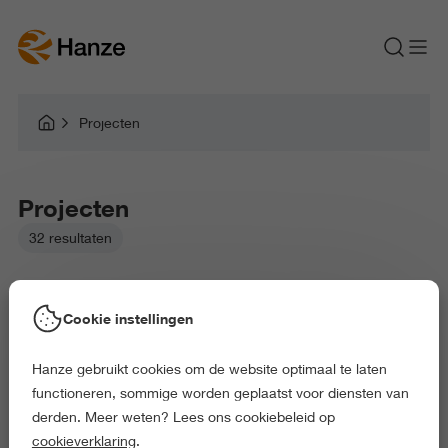
Projecten
Projecten
32 resultaten
Cookie instellingen
Hanze gebruikt cookies om de website optimaal te laten
Gekozen filters:
functioneren, sommige worden geplaatst voor diensten van
Lectoraat Jeugd, Educatie & Samenleving
derden. Meer weten? Lees ons cookiebeleid op
Alles wissen
cookieverklaring
.