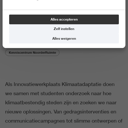
Wat zijn de mogelijkheden voor
Alles accepteren
medewerkers
Zelf instellen
Alles weigeren
Kenniscentrum NoorderRuimte
Als Innovatiewerkplaats Klimaatadaptatie doen
we samen met studenten onderzoek naar hoe
klimaatbestendig steden zijn en zoeken we naar
nieuwe oplossingen. Van gedragsinterventies en
communicatiecampagnes tot slimme ontwerpen of