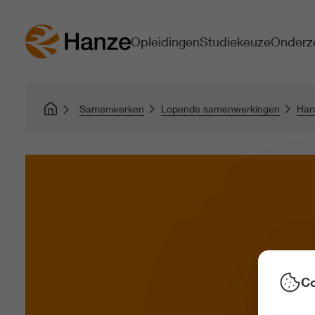
Opleidingen
Studiekeuze
Onderz
Samenwerken
Lopende samenwerkingen
Han
Co