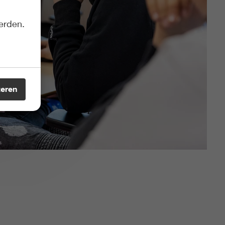
erden.
teren