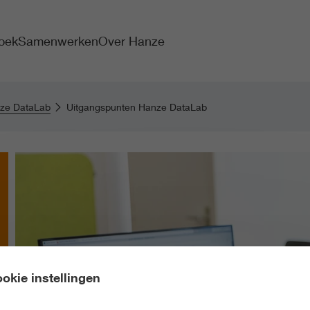
oek
Samenwerken
Over Hanze
ze DataLab
Uitgangspunten Hanze DataLab
okie instellingen