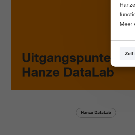
Hanze 
funct
Meer 
Uitgangspunten
Zelf 
Hanze DataLab
Hanze DataLab