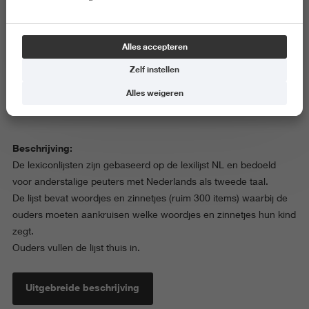
Soort instrument
: Signaleringsinstrument /
diagnostiekinstrument
Alles accepteren
Instrument gebaseerd op
: Woordenlijsten
Zelf instellen
Taalaspect
: Taalproductie
Alles weigeren
Leeftijd
: 1;8-2;4 jaar
Afnameduur
: 2-3 minuten
Beschrijving:
De lexiconlijsten zijn gebaseerd op de lexilijst NL en bedoeld
voor anderstalige peuters met Nederlands als tweede taal.
De lijst bevat woordjes en zinnetjes (ruim 300 items) waarbij de
ouders moeten aankruisen welke woordjes en zinnetjes hun kind
zegt.
Ouders vullen de lijst thuis in.
Uitgebreide beschrijving