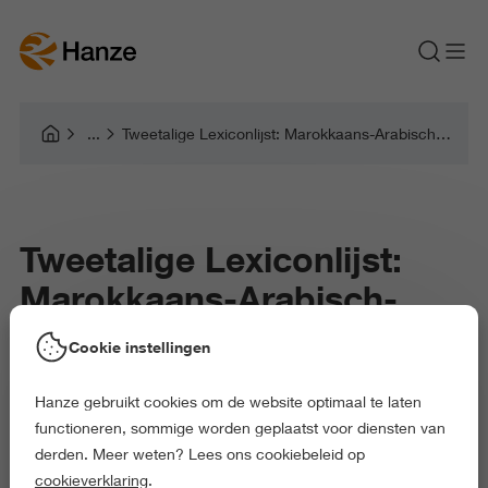
Tweetalige Lexiconlijst: Marokkaans-Arabisch-Nederlands
Tweetalige Lexiconlijst:
Marokkaans-Arabisch-
Nederlands
Cookie instellingen
Hanze gebruikt cookies om de website optimaal te laten
Scholen en Leerkrachten
functioneren, sommige worden geplaatst voor diensten van
derden. Meer weten? Lees ons cookiebeleid op
cookieverklaring
.