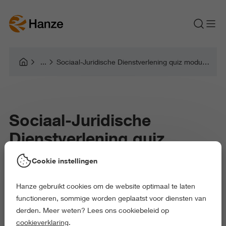
Sociaal-Juridische Dienstverlening quiz module 1
Sociaal-Juridische
Dienstverlening quiz
module 1
Cookie instellingen
Hanze gebruikt cookies om de website optimaal te laten
functioneren, sommige worden geplaatst voor diensten van
derden. Meer weten? Lees ons cookiebeleid op
cookieverklaring
.