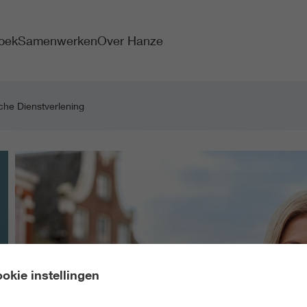
oek
Samenwerken
Over Hanze
sche Dienstverlening
okie instellingen