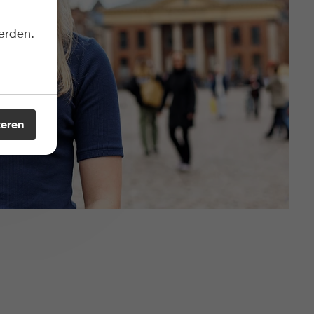
erden.
teren