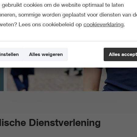
gebruikt cookies om de website optimaal te laten
ioneren, sommige worden geplaatst voor diensten van d
weten? Lees ons cookiebeleid op
cookieverklaring
.
instellen
Alles weigeren
Alles accep
dische Dienstverlening