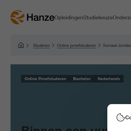
Opleidingen
Studiekeuze
Onderz
Studeren
Online proefstuderen
Sociaal-Juridi
Online Proefstuderen
Bachelor
Nederlands
Co
Binnen een uur