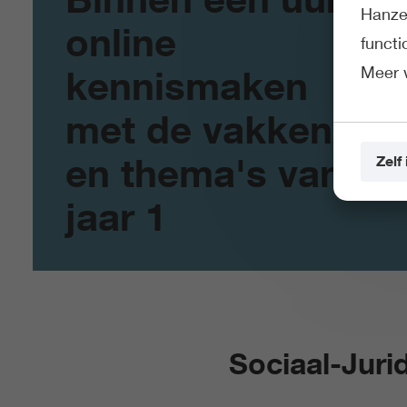
Hanze 
online
funct
Meer 
kennismaken
met de vakken
en thema's van
Zelf 
jaar 1
Sociaal-Juri