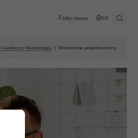
EN
Mijn Hanze
n Gedrag en Maatschappij
Motiverende gespreksvoering