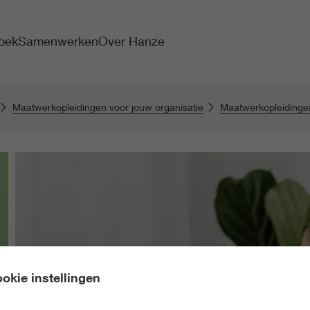
oek
Samenwerken
Over Hanze
Maatwerkopleidingen voor jouw organisatie
Maatwerkopleidinge
okie instellingen