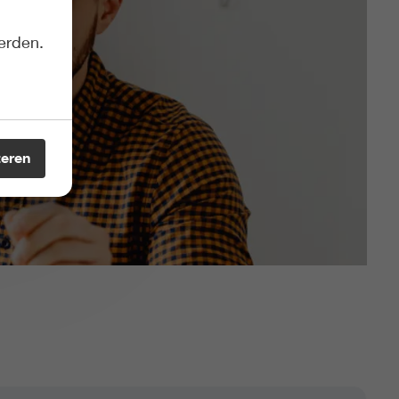
erden.
teren