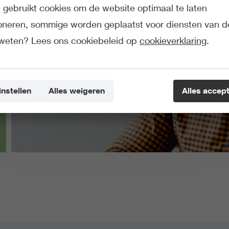
gebruikt cookies om de website optimaal te laten
ioneren, sommige worden geplaatst voor diensten van d
weten? Lees ons cookiebeleid op
cookieverklaring
.
instellen
Alles weigeren
Alles accep