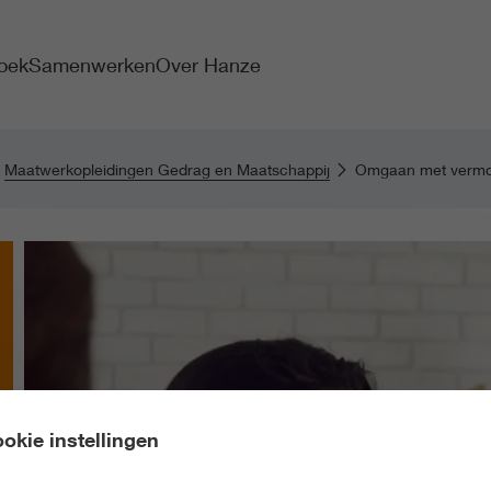
oek
Samenwerken
Over Hanze
Maatwerkopleidingen Gedrag en Maatschappij
Omgaan met vermoe
okie instellingen