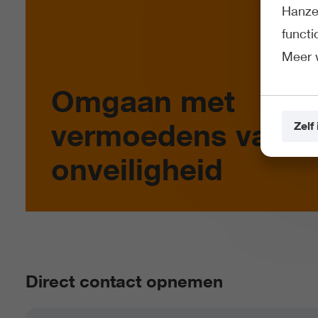
Hanze 
funct
Meer 
Omgaan met
vermoedens van
Zelf 
onveiligheid
Direct contact opnemen