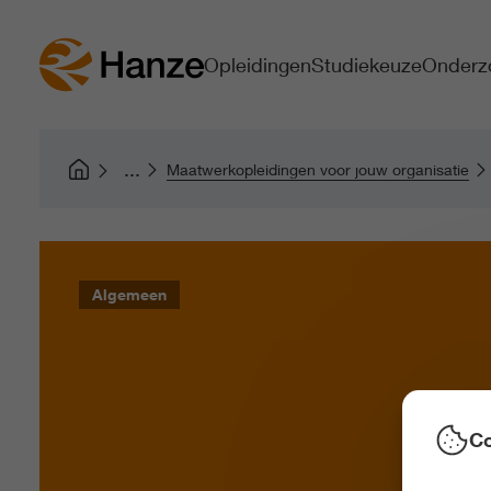
Opleidingen
Studiekeuze
Onderz
Maatwerkopleidingen voor jouw organisatie
Algemeen
Co