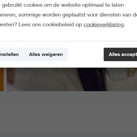
gebruikt cookies om de website optimaal te laten
ioneren, sommige worden geplaatst voor diensten van d
weten? Lees ons cookiebeleid op
cookieverklaring
.
instellen
Alles weigeren
Alles accep