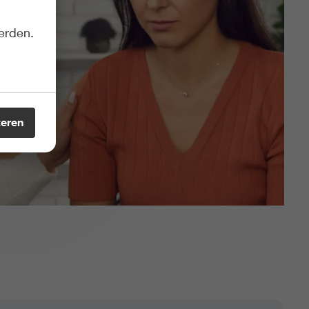
erden.
teren