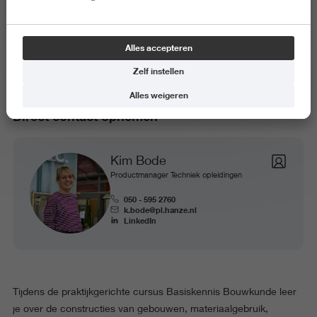
Basiskennis Bouwkunde
Alles accepteren
Zelf instellen
Alles weigeren
Direct contact opnemen
Kim Bode
Productmanager Techniek opleidingen
050 - 595 2760
k.bode@pl.hanze.nl
LinkedIn
Tijdens de praktijkgerichte cursus Basiskennis Bouwkunde leer
je over de constructies van gebouwen, materiaalgebruik,