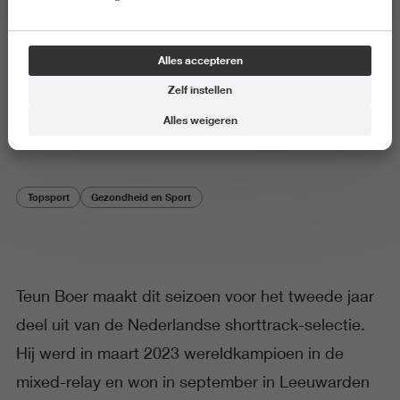
Student aan het woord
Alles accepteren
'Balanceren tussen topsport en
Zelf instellen
studie'
Alles weigeren
Topsport
Gezondheid en Sport
Teun Boer maakt dit seizoen voor het tweede jaar
deel uit van de Nederlandse shorttrack-selectie.
Hij werd in maart 2023 wereldkampioen in de
mixed-relay en won in september in Leeuwarden