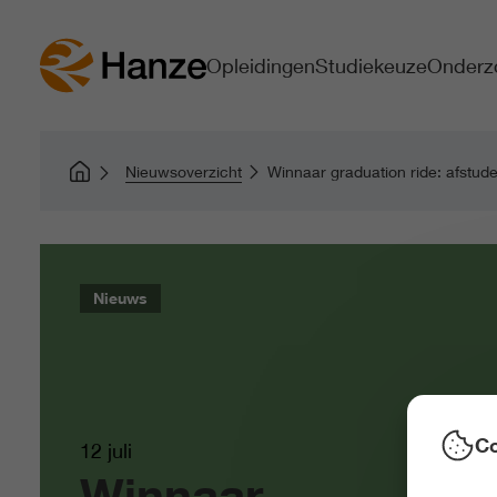
Opleidingen
Studiekeuze
Onderz
Nieuwsoverzicht
Winnaar graduation ride: afstud
Nieuws
Co
12 juli
Winnaar