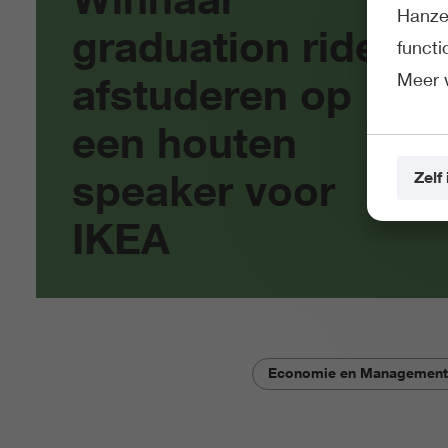
Hanze 
graduation ride:
funct
Meer 
afstuderen op
een houten
speaker voor
Zelf 
IKEA
Economie en Management