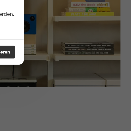
erden.
teren