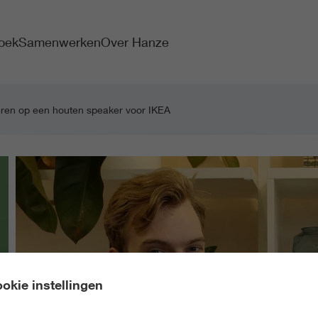
oek
Samenwerken
Over Hanze
eren op een houten speaker voor IKEA
okie instellingen