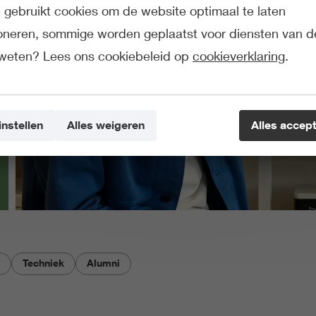
gebruikt cookies om de website optimaal te laten
ioneren, sommige worden geplaatst voor diensten van d
weten? Lees ons cookiebeleid op
cookieverklaring
.
instellen
Alles weigeren
Alles accep
Techniek
Alumni