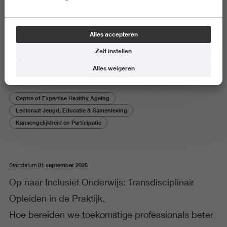
Onderzoeksproject
Alles accepteren
Op naar Inclusief Onderwijs
Zelf instellen
Alles weigeren
Centre of Expertise Healthy Ageing
Lectoraat Jeugd, Educatie & Samenleving
Kansengelijkheid en Participatie
01 september 2025
Startdatum
Op naar Inclusief Onderwijs: Transdisciplinair
Opleiden in de Praktijk.
Hoe bereiden we toekomstige professionals beter