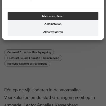
Onderzoeker aan het woord
Alles accepteren
Praktische handreikingen tegen
Zelf instellen
kinderarmoede
Alles weigeren
Centre of Expertise Healthy Ageing
Lectoraat Jeugd, Educatie & Samenleving
Kansengelijkheid en Participatie
Eén op de vijf kinderen in de voormalige
Veenkoloniën en de stad Groningen groeit op in
armoede. Lector Annelies Kassenberg,