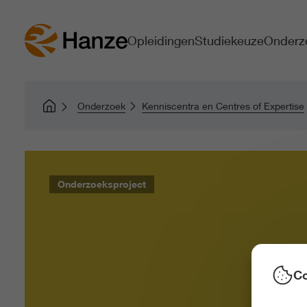
Opleidingen
Studiekeuze
Onderz
Onderzoek
Kenniscentra en Centres of Expertise
Onderzoeksproject
Co