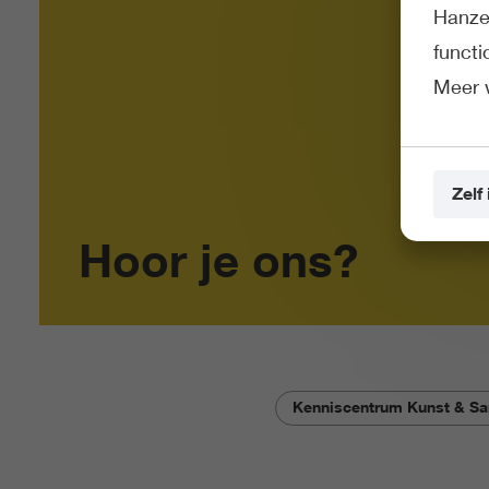
Hanze 
funct
Meer 
Zelf 
Hoor je ons?
Kenniscentrum Kunst & S