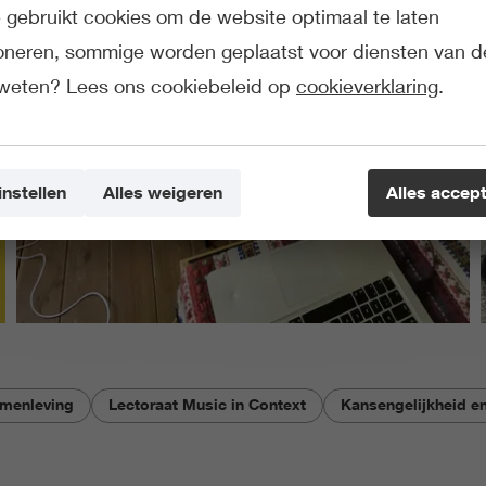
gebruikt cookies om de website optimaal te laten
ioneren, sommige worden geplaatst voor diensten van d
weten? Lees ons cookiebeleid op
cookieverklaring
.
instellen
Alles weigeren
Alles accep
amenleving
Lectoraat Music in Context
Kansengelijkheid en