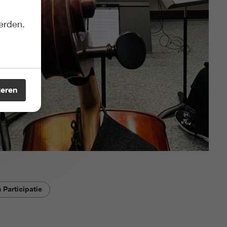
erden.
teren
 Participatie