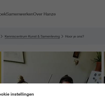
oek
Samenwerken
Over Hanze
Kenniscentrum Kunst & Samenleving
Hoor je ons?
okie instellingen