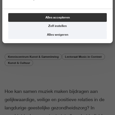
Onderzoeksproject
Alles accepteren
Triadic Tunes - musiceren in de
Zelf instellen
ggz
Alles weigeren
Kenniscentrum Kunst & Samenleving
Lectoraat Music in Context
Kunst & Cultuur
Hoe kan samen muziek maken bijdragen aan
gelijkwaardige, veilige en positieve relaties in de
langdurige geestelijke gezondheidszorg? In