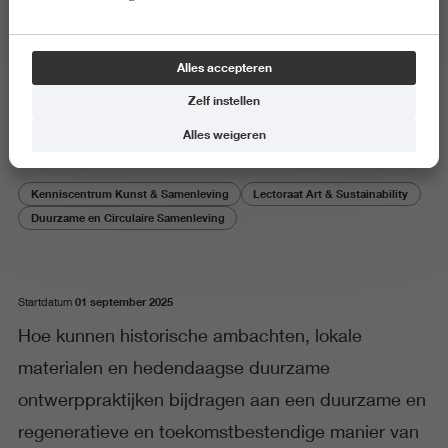
Onderzoeksproject
Alles accepteren
Wat kan ik straks nog maken?
Zelf instellen
Alles weigeren
Kenniscentrum Kunst & Samenleving
Lectoraat Art & Sustainability
Duurzame en Circulaire Samenleving
01 september 2025
Startdatum
Hoe kunnen historische ambachten, lokale
materialen en hedendaagse duurzame
ontwerppraktijken bijdragen aan een duurzame en
regeneratieve en toekomstbestendige manier van