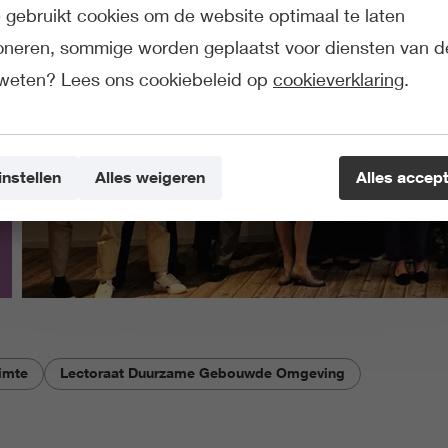
gebruikt cookies om de website optimaal te laten
ioneren, sommige worden geplaatst voor diensten van d
weten? Lees ons cookiebeleid op
cookieverklaring
.
instellen
Alles weigeren
Alles accep
imte
Lectoraat Duurzame Gebouwde Omgeving