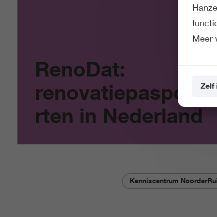
Hanze 
funct
Meer 
RenoDat:
renovatiepaspoo
Zelf 
rten in Nederland
Kenniscentrum NoorderRu