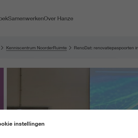
oek
Samenwerken
Over Hanze
Kenniscentrum NoorderRuimte
RenoDat: renovatiepaspoorten i
okie instellingen