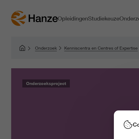
Opleidingen
Studiekeuze
Onderz
Onderzoek
Kenniscentra en Centres of Expertise
Onderzoeksproject
Co