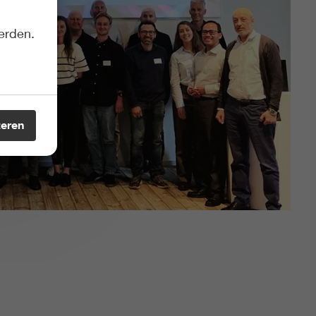
erden.
teren