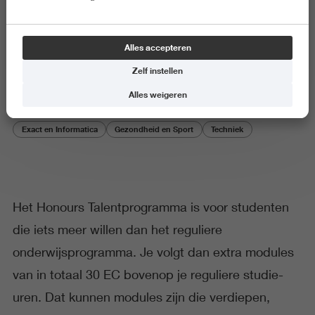
Honours Talentprogramma Bio-
Alles accepteren
informatica
Zelf instellen
Alles weigeren
Exact en Informatica
Gezondheid en Sport
Techniek
Het Honours Talentprogramma is voor studenten
die iets meer willen dan het reguliere
onderwijsprogramma. Je volgt dan extra modules
van in totaal 30 EC bovenop je reguliere studie-
uren. Dat kunnen modules zijn die verdiepen,