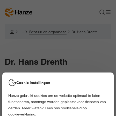
Bestuur en organisatie
Dr. Hans Drenth
Dr. Hans Drenth
Hans Drenth is vanuit ZuidOostZorg aangesteld
Cookie instellingen
als bijzonder lector Ouderenzorg in Transitie bij het
Hanze gebruikt cookies om de website optimaal te laten
lectoraat Healthy Ageing, Allied Health Care and
functioneren, sommige worden geplaatst voor diensten van
Nursing.
derden. Meer weten? Lees ons cookiebeleid op
cookieverklaring
.