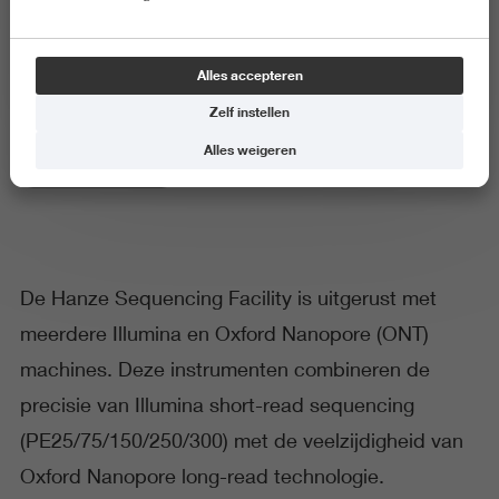
Sequentie services
Alles accepteren
Zelf instellen
Alles weigeren
Digitale transformatie
De Hanze Sequencing Facility is uitgerust met
meerdere Illumina en Oxford Nanopore (ONT)
machines. Deze instrumenten combineren de
precisie van Illumina short-read sequencing
(PE25/75/150/250/300) met de veelzijdigheid van
Oxford Nanopore long-read technologie.