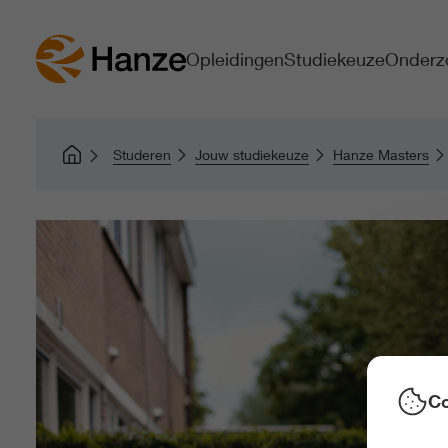
Opleidingen
Studiekeuze
Onderz
Studeren
Jouw studiekeuze
Hanze Masters
Co