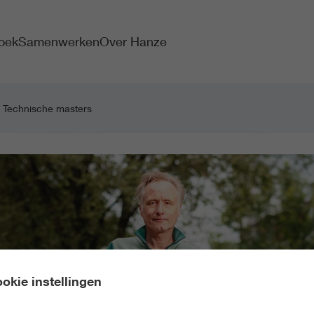
oek
Samenwerken
Over Hanze
Technische masters
okie instellingen