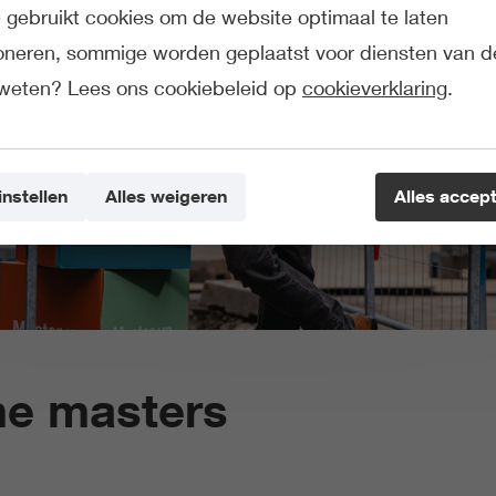
gebruikt cookies om de website optimaal te laten
ioneren, sommige worden geplaatst voor diensten van d
weten? Lees ons cookiebeleid op
cookieverklaring
.
instellen
Alles weigeren
Alles accep
he masters