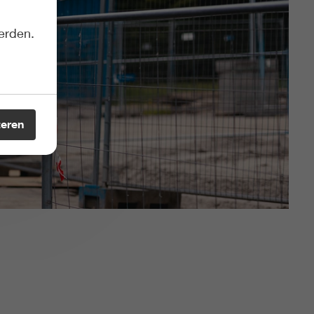
erden.
teren