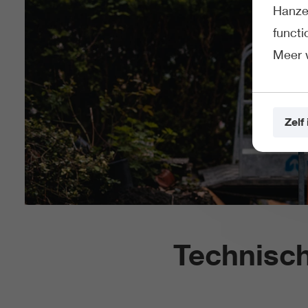
Hanze 
funct
Meer 
Zelf 
Technisc