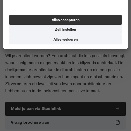
Master Architectuur (deeltijd)
Alles accepteren
master
deeltijd
4 jaren
Engels
Groningen
Master of Science
240 ECTS
Start: september
Zelf instellen
Techniek
Kunst en Cultuur
Alles weigeren
Wil je architect worden? Een architect die iets positiefs toevoegt,
waanzinnig mooie dingen maakt en iets blijvends achterlaat. De
deeltijdmaster architectuur leidt architecten op die een positie
innemen, zich bewust zijn van hun impact en ethisch handelen.
Zij verbeteren de kwaliteit van leven door architectuur en
hebben nu en in de toekomst een positieve impact.
Meld je aan via Studielink
Vraag brochure aan