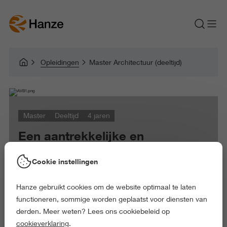
Opleidingen
Master Architectuur (deeltijd)
Master
Deeltijd
4 jaren
Een aantrekkelijke en
uitdagende leerroute voor
mensen die architect willen
Cookie instellingen
worden
Hanze gebruikt cookies om de website optimaal te laten
functioneren, sommige worden geplaatst voor diensten van
derden. Meer weten? Lees ons cookiebeleid op
cookieverklaring
.