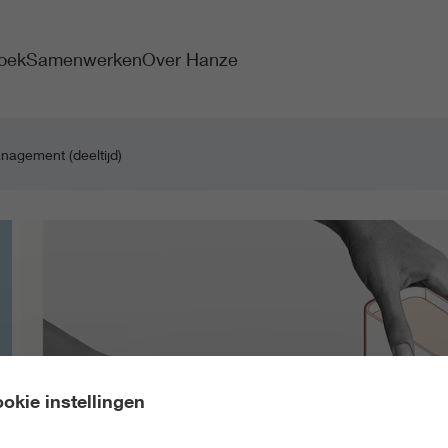
oek
Samenwerken
Over Hanze
anagement (deeltijd)
okie instellingen