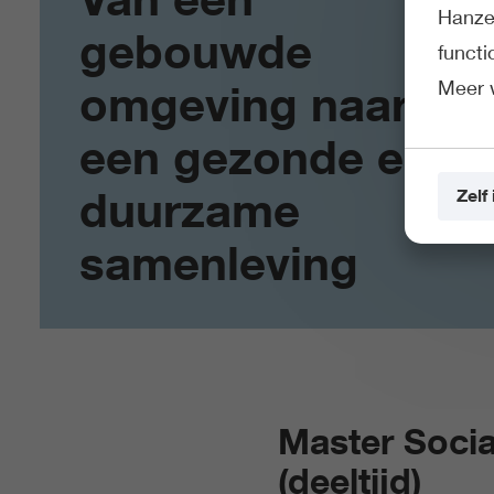
Hanze 
gebouwde
funct
Meer 
omgeving naar
een gezonde en
duurzame
Zelf 
samenleving
Master Socia
(deeltijd)