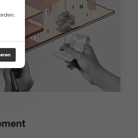
erden.
teren
gement