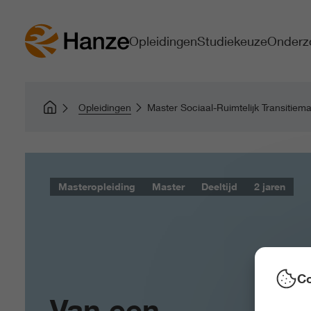
Opleidingen
Studiekeuze
Onderz
Opleidingen
Master Sociaal-Ruimtelijk Transitiem
Masteropleiding
Master
Deeltijd
2 jaren
Co
Van een