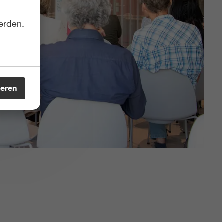
erden.
teren