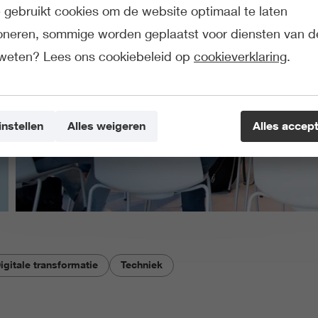
gebruikt cookies om de website optimaal te laten
ioneren, sommige worden geplaatst voor diensten van d
weten? Lees ons cookiebeleid op
cookieverklaring
.
instellen
Alles weigeren
Alles accep
igitale transformatie
Techniek