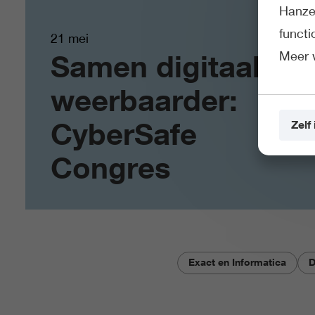
Hanze 
funct
21 mei
Meer 
Samen digitaal
weerbaarder:
CyberSafe
Zelf 
Congres
Exact en Informatica
D