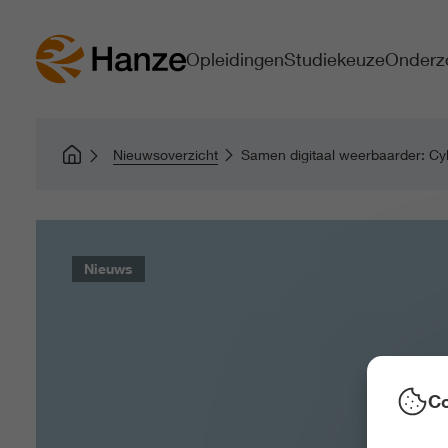
Opleidingen
Studiekeuze
Onderz
Nieuwsoverzicht
Samen digitaal weerbaarder: C
Nieuws
Co