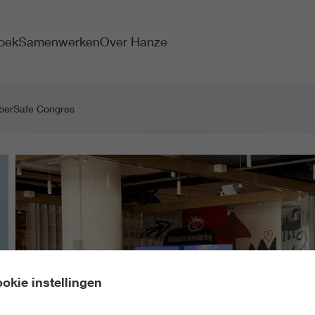
oek
Samenwerken
Over Hanze
yberSafe Congres
okie instellingen