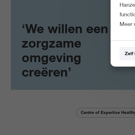
Hanze 
funct
Meer 
‘We willen een
zorgzame
omgeving
Zelf 
creëren’
Centre of Expertise Healt