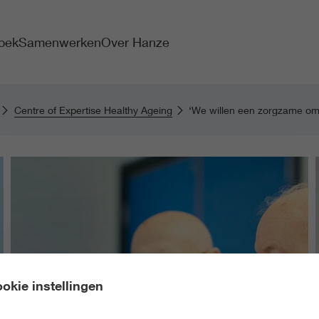
oek
Samenwerken
Over Hanze
Centre of Expertise Healthy Ageing
‘We willen een zorgzame om
okie instellingen