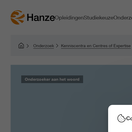
Opleidingen
Studiekeuze
Onderz
Onderzoek
Kenniscentra en Centres of Expertise
Onderzoeker aan het woord
Co