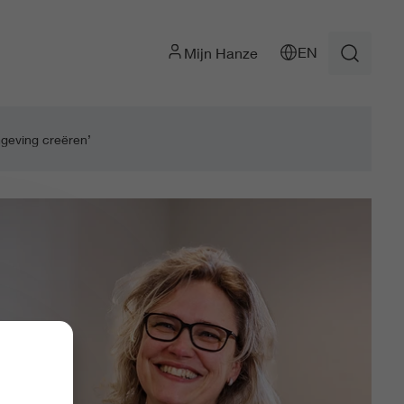
EN
Mijn Hanze
geving creëren’