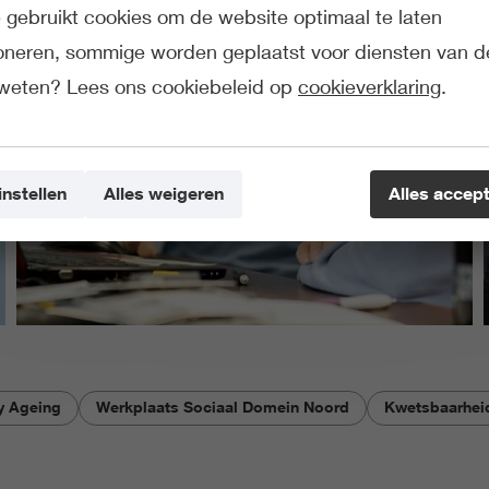
gebruikt cookies om de website optimaal te laten
ioneren, sommige worden geplaatst voor diensten van d
weten? Lees ons cookiebeleid op
cookieverklaring
.
instellen
Alles weigeren
Alles accep
hy Ageing
Werkplaats Sociaal Domein Noord
Kwetsbaarhei