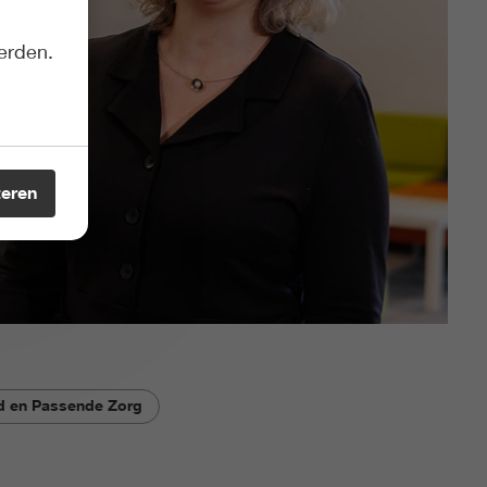
erden.
teren
d en Passende Zorg