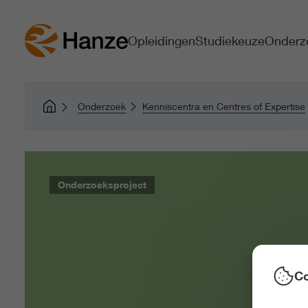
Opleidingen
Studiekeuze
Onderz
Onderzoek
Kenniscentra en Centres of Expertise
Onderzoeksproject
Co