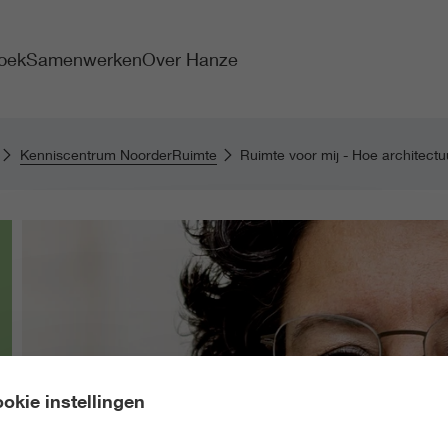
oek
Samenwerken
Over Hanze
Kenniscentrum NoorderRuimte
Ruimte voor mij - Hoe architectu
okie instellingen