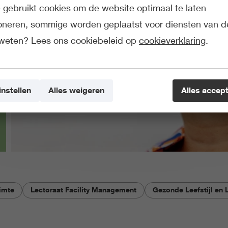
gebruikt cookies om de website optimaal te laten
ioneren, sommige worden geplaatst voor diensten van d
weten? Lees ons cookiebeleid op
cookieverklaring
.
instellen
Alles weigeren
Alles accep
imte
Lectoraat Facility Management
Gezonde Leefstijl en