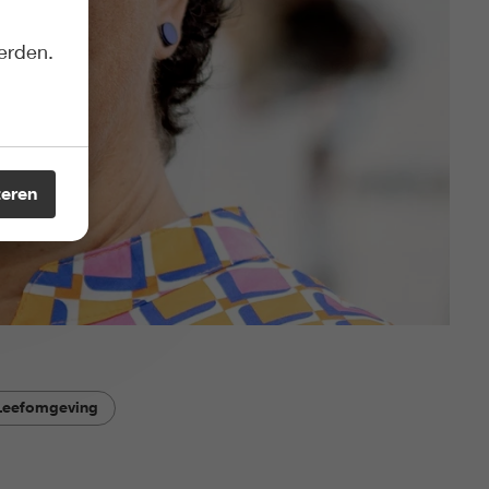
erden.
teren
 Leefomgeving