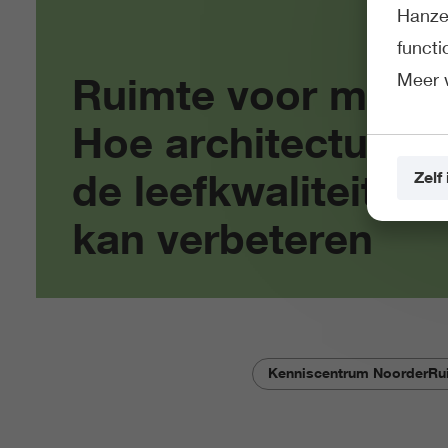
Hanze 
funct
Meer 
Ruimte voor mij -
Hoe architectuur
de leefkwaliteit
Zelf 
kan verbeteren
Kenniscentrum NoorderRu