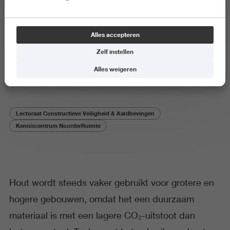
Onderzoeksproject
Alles accepteren
Trust in Timber – Het vertrouwen
Zelf instellen
in hout vergroten
Alles weigeren
Lectoraat Constructieve Veiligheid & Aardbevingen
Kenniscentrum NoorderRuimte
Hout wordt steeds vaker gebruikt voor grotere en
hogere gebouwen, omdat het een duurzaam
materiaal is met een lagere CO₂-uitstoot dan