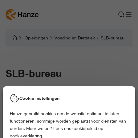
Opleidingen
Voeding en Diëtetiek
SLB-bureau
SLB-bureau
Gezondheid en Sport
Cookie instellingen
Hanze gebruikt cookies om de website optimaal te laten
functioneren, sommige worden geplaatst voor diensten van
derden. Meer weten? Lees ons cookiebeleid op
In het
studieloopbaanbegeleidingstraject
wordt aandacht besteed
cookieverklaring
.
aan je individuele studievoortgang, aan de ontwikkeling van je